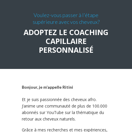
Voulez-vous passer à l'étape
supérieure avec vos cheveux?
ADOPTEZ LE COACHING
CAPILLAIRE
PERSONNALISÉ
Bonjour, je m’appelle Ritini
Et je suis passionnée des cheveux afro.
J’anime une communauté de plus de 100.000
abonnés sur YouTube sur la thématique du
retour aux cheveux naturels.
Grâce à mes recherches et mes expériences,