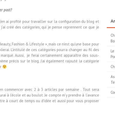
er post?
Ar
j’en ai profité pour travailler sur la configuration du blog et
 j’ai créé des catégories, qui je pense reprennent ce que je
Ch
Bo
 Beauty, Fashion & Lifestyle », mais ce n’est qu’une base pour
blierai. L’intitulé de ces catégories pourra changer au fil des
Le
s marqué. Aussi, je ferai certainement apparaître des sous-
Po
hème précis sur le blog. J’ai également rajouté la catégorie
Ch
er
As
Te
bien commencer avec 2 à 3 articles par semaine . Tout sera
Co
urai à l’école et au boulot. Je compte m’y prendre à l’avance
être à court de temps ou d’idée et aussi pour vous proposer