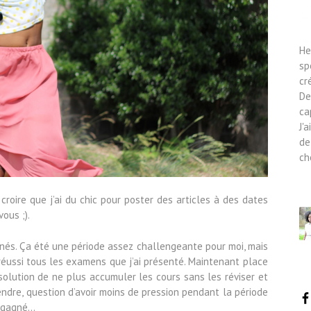
He
sp
cr
De
ca
J'
de
ch
croire que j’ai du chic pour poster des articles à des dates
ous ;).
inés. Ça été une période assez challengeante pour moi, mais
i réussi tous les examens que j’ai présenté. Maintenant place
ésolution de ne plus
accumuler les cours sans les réviser et
endre, question d’avoir moins de pression pendant la période
s gagné…