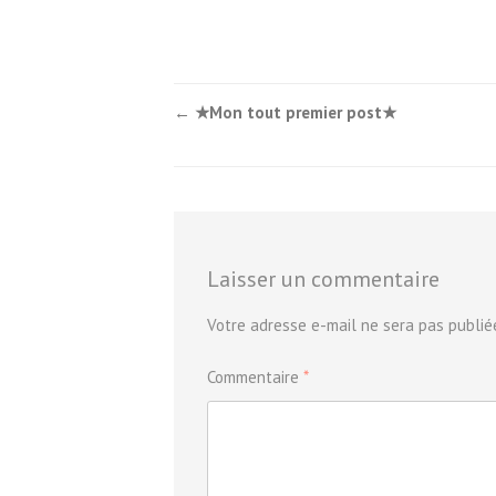
Post
←
★Mon tout premier post★
navigation
Laisser un commentaire
Votre adresse e-mail ne sera pas publié
Commentaire
*