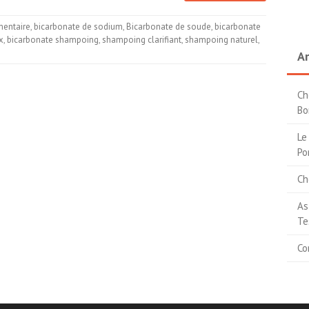
mentaire
,
bicarbonate de sodium
,
Bicarbonate de soude
,
bicarbonate
x
,
bicarbonate shampoing
,
shampoing clarifiant
,
shampoing naturel
,
Ar
Ch
Bo
Le
Po
Ch
As
Te
Co