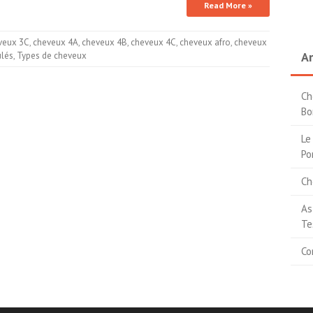
Read More »
veux 3C
,
cheveux 4A
,
cheveux 4B
,
cheveux 4C
,
cheveux afro
,
cheveux
Ar
lés
,
Types de cheveux
Ch
Bo
Le
Po
Ch
As
Te
Co