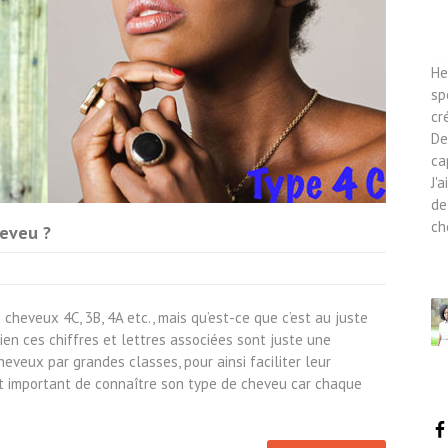
He
sp
cr
De
ca
J'
de
ch
eveu ?
heveux 4C, 3B, 4A etc., mais qu’est-ce que c’est au juste
bien ces chiffres et lettres associées sont juste une
eveux par grandes classes, pour ainsi faciliter leur
st important de connaître son type de cheveu car chaque