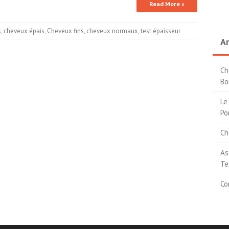
Read More »
s
,
cheveux épais
,
Cheveux fins
,
cheveux normaux
,
test épaisseur
Ar
Ch
Bo
Le
Po
Ch
As
Te
Co