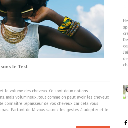
He
sp
cr
De
ca
J'
de
ch
isons le Test
 et le volume des cheveux. Ce sont deux notions
fins, mais volumineux, tout comme on peut avoir les cheveux
 de connaître l’épaisseur de vos cheveux car cela vous
ou pas. Partant de là vous saurez les gestes à adopter et le