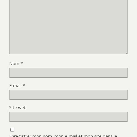
Nom
*
E-mail
*
Site web
Enregistrer mon nom, mon e-mail et mon site dans le