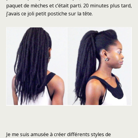
paquet de mèches et c’était parti. 20 minutes plus tard,
j’avais ce joli petit postiche sur la tête.
Je me suis amusée à créer différents styles de