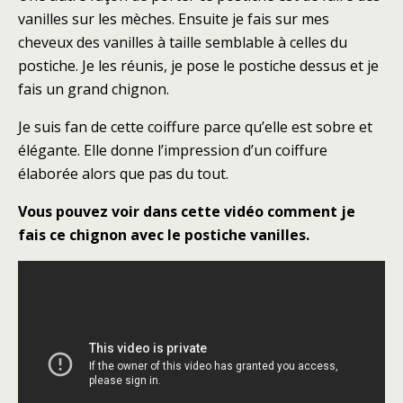
vanilles sur les mèches. Ensuite je fais sur mes
cheveux des vanilles à taille semblable à celles du
postiche. Je les réunis, je pose le postiche dessus et je
fais un grand chignon.
Je suis fan de cette coiffure parce qu’elle est sobre et
élégante. Elle donne l’impression d’un coiffure
élaborée alors que pas du tout.
Vous pouvez voir dans cette vidéo comment je
fais ce chignon avec le postiche vanilles.