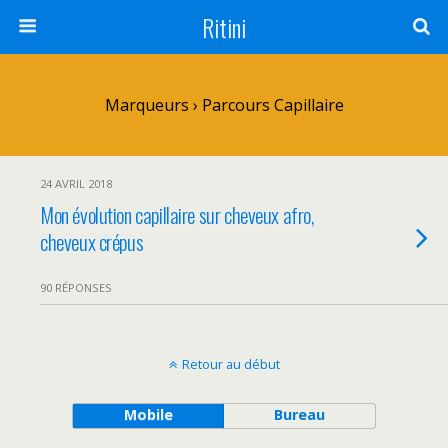
Ritini
Marqueurs › Parcours Capillaire
24 AVRIL 2018
Mon évolution capillaire sur cheveux afro,
cheveux crépus
90 RÉPONSES
Retour au début
Mobile
Bureau