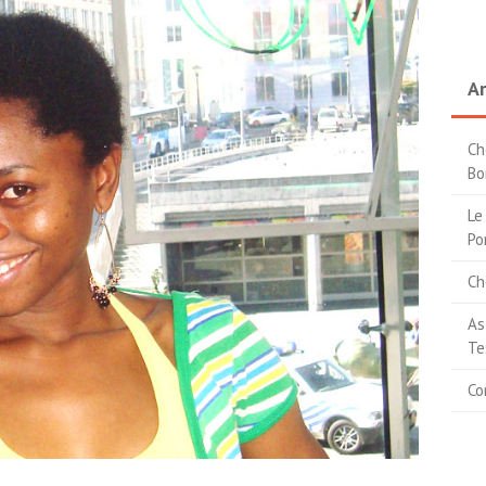
Ar
Ch
Bo
Le
Po
Ch
As
Te
Co