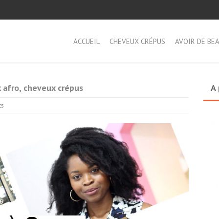
ACCUEIL
CHEVEUX CRÉPUS
AVOIR DE BE
x afro, cheveux crépus
A 
ts