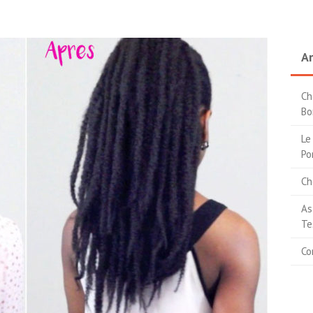
Ar
Ch
Bo
Le
Po
Ch
As
Te
Co