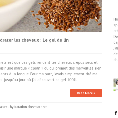
He
sp
cr
De
rater les cheveux : Le gel de lin
ca
J'
de
ch
riels est que ces gels rendent les cheveux crépus secs et
oisir une marque « clean » ou qui promet des merveilles, rien
ants à la longue. Pour ma part, j’avais simplement tiré ma
, jusqu’au jour où j’ai découvert ce gel 100%…
Read More »
aturel
,
hydratation cheveux secs